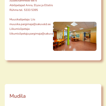
Juubelitammede tee 6
Abiõpetajad Anna, Elyse ja Elleliis
Rühma tel. 5333 5395
Muusikaõpetaja: Liis
muusika.pargimaja@sakuvald.ee
Liikumisõpetaja:
liikumisõpetaja.pargimaja@sakuvald.ee
Mudila