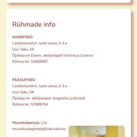
Rühmade info
HANEPOEG
Lastehoiurühm, laste vanus 2-3 a
Uus-Saku 3A
Õpetaja on Eleriin, abiõpetajad Victoria ja Lisanna
Rühma tel. 53468997
PÄÄSUPOEG
Lastehoiurühm, laste vanus 2-3 a
Uus-Saku 3A
Õpetaja on abiõpetajad Angeelika ja Kristeli
Rühma tel. 57888764
Muusikaõpetaja
: Liis
muusika.pargimaja@sakuvald.ee