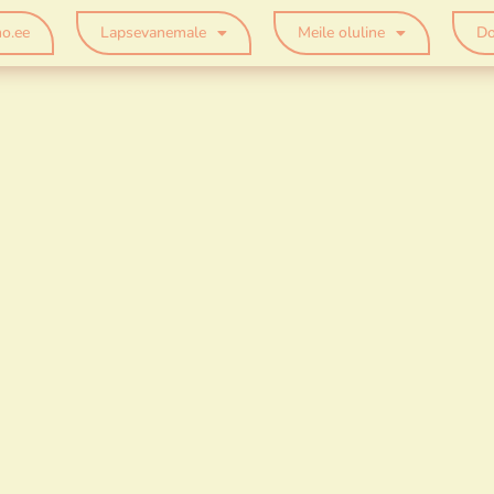
o.ee
Lapsevanemale
Meile oluline
Do