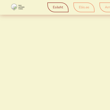
Esileht
Eliis.ee
Arn