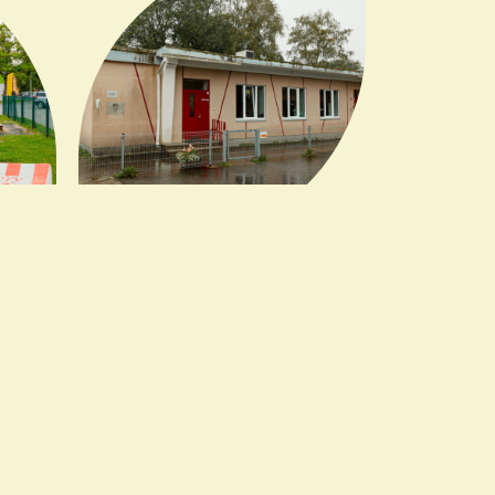
udila,
Mudila,
 tee 6
Uus-Saku 3a
oiurühma
2 hoiurühma