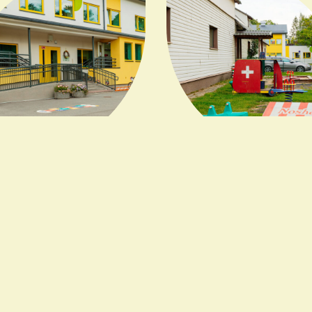
maja,
V
 27​
Juubelitammede
hma, 1 väikerühm
2 h
Viimased uudised