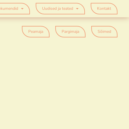
kumendid
Uudised ja teated
Kontakt
Peamaja
Pargimaja
Sõimed